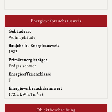
Energie­verbrauchs­ausweis
Gebäudeart
Wohngebäude
Baujahr lt. Energieausweis
1983
Primärenergieträger
Erdgas schwer
Energie­effizienz­klasse
F
Energie­verbrauchs­kennwert
172.2 kWh/(m²·a)
Objekt­beschreibung