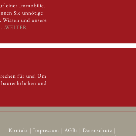
f einer Immobilie.
önnen Sie unnötige
es Wissen und unsere
.
...WEITER
prechen für uns! Um
n baurechtlichen und
Kontakt
|
Impressum
|
AGBs
|
Datenschutz
|