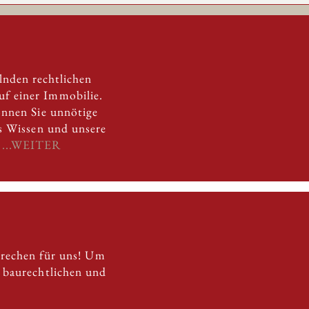
lnden rechtlichen
f einer Immobilie.
önnen Sie unnötige
es Wissen und unsere
.
...WEITER
prechen für uns! Um
n baurechtlichen und