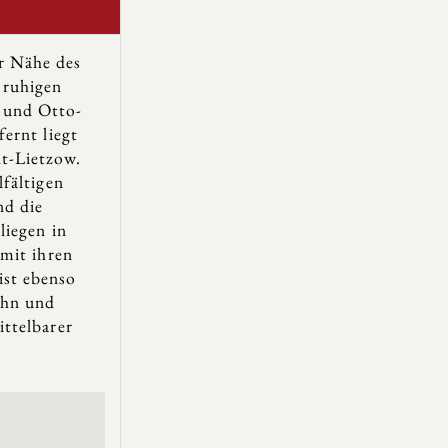
er Nähe des
 ruhigen
 und Otto-
fernt liegt
lt-Lietzow.
lfältigen
nd die
liegen in
 mit ihren
ist ebenso
ahn und
ttelbarer