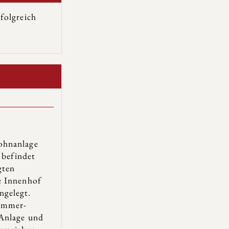
folgreich
ohnanlage
 befindet
gten
e Innenhof
ngelegt.
Zimmer-
 Anlage und