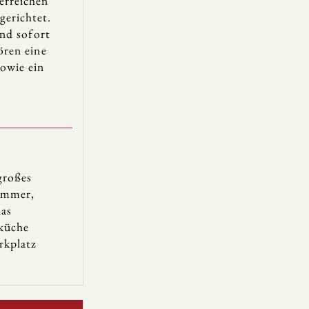
erreichen
gerichtet.
und sofort
ören eine
owie ein
großes
zimmer,
das
küche
rkplatz