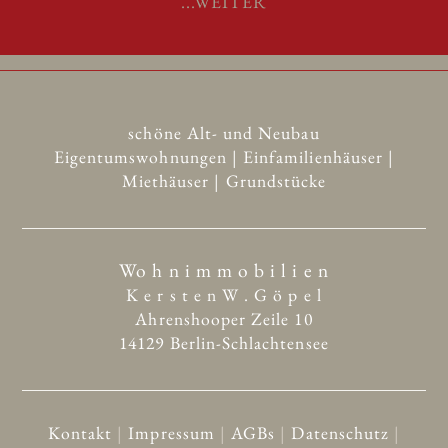
...WEITER
schöne Alt- und Neubau
Eigentumswohnungen | Einfamilienhäuser |
Miethäuser | Grundstücke
Wo h n i m m o b i l i e n
K e r s t e n W . G ö p e l
Ahrenshooper Zeile 10
14129 Berlin-Schlachtensee
Kontakt
|
Impressum
|
AGBs
|
Datenschutz
|