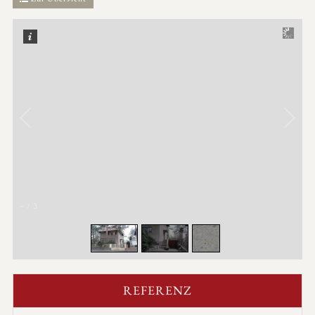
–
/
3
REFERENZ