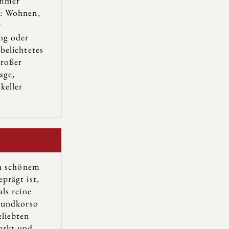
immer
: Wohnen,
r
ng oder
belichtetes
roßer
age,
keller
on schönem
prägt ist,
als reine
mundkorso
liebten
arkt und