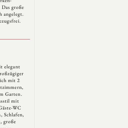
arken-
 Das große
h angelegt.
zugsfrei.
t elegant
roßzügiger
ich mit 2
ttzimmern,
m Garten.
stil mit
 Gäste-WC
 Schlafen,
, große