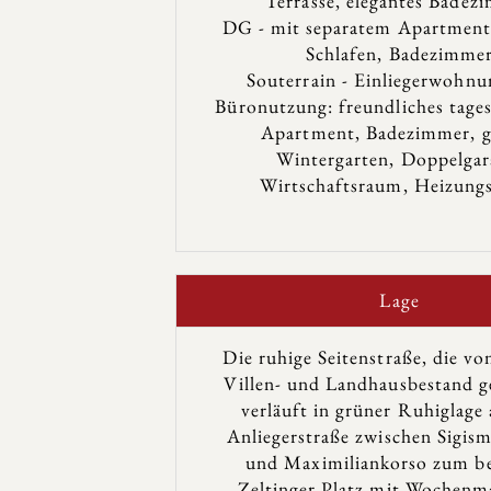
Terrasse, elegantes Badez
DG - mit separatem Apartment
Schlafen, Badezimme
Souterrain - Einliegerwohnu
Büronutzung: freundliches tages
Apartment, Badezimmer, g
Wintergarten, Doppelgar
Wirtschaftsraum, Heizungs
Lage
Die ruhige Seitenstraße, die v
Villen- und Landhausbestand ge
verläuft in grüner Ruhiglage 
Anliegerstraße zwischen Sigis
und Maximiliankorso zum be
Zeltinger Platz mit Wochenm