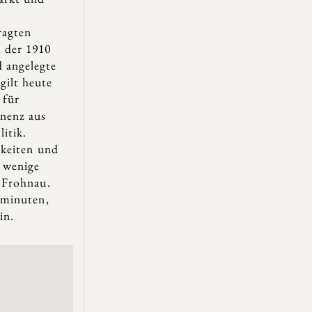
ragten
, der 1910
d angelegte
gilt heute
 für
nenz aus
itik.
keiten und
 wenige
 Frohnau.
ominuten,
in.