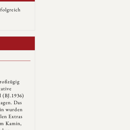
folgreich
großzügig
tative
l (BJ.1936)
tagen. Das
ain wurden
len Extras
ßem Kamin,