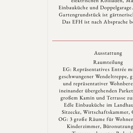
elektrischen Rollläden, M
Einbauküche und Doppelgarage.
Gartengrundstück ist gärtnerisc
Das EFH ist nach Absprache be
Ausstattung
Raumteilung
EG: Repräsentatives Entrée mi
geschwungener Wendeltreppe, g
und repräsentativer Wohnbere
ineinander übergehenden Parke
großem Kamin und Terrasse zu
Edle Einbauküche im Landhaus
Sitzecke, Wirtschaftskammer,
OG: 3 große Räume für Wohnen,
Kinderzimmer, Büronutzung