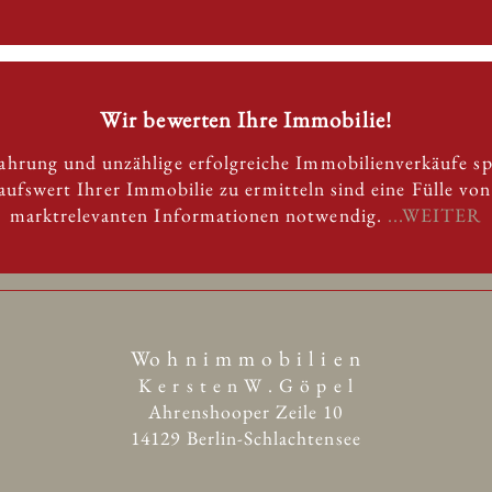
Wir bewerten Ihre Immobilie!
fahrung und unzählige erfolgreiche Immobilienverkäufe s
ufswert Ihrer Immobilie zu ermitteln sind eine Fülle vo
marktrelevanten Informationen notwendig.
...WEITER
Wo h n i m m o b i l i e n
K e r s t e n W . G ö p e l
Ahrenshooper Zeile 10
14129 Berlin-Schlachtensee