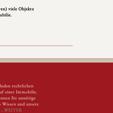
ren) viele Objekte
bilie.
lnden rechtlichen
f einer Immobilie.
önnen Sie unnötige
es Wissen und unsere
.
...WEITER