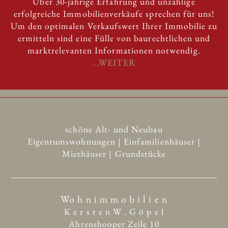
Über 30-jährige Erfahrung und unzählige
erfolgreiche Immobilienverkäufe sprechen für uns!
Um den optimalen Verkaufswert Ihrer Immobilie zu
ermitteln sind eine Fülle von baurechtlichen und
marktrelevanten Informationen notwendig.
...WEITER
schöne Alt- und Neubau
Eigentumswohnungen | Einfamilienhäuser |
Miethäuser | Grundstücke
Wo h n i m m o b i l i e n
K e r s t e n W . G ö p e l
Ahrenshooper Zeile 10